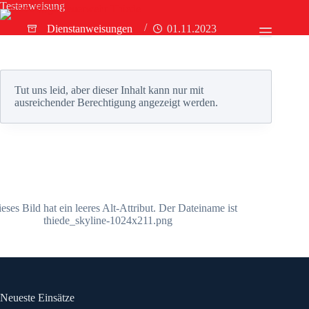
Zum
Testanweisung
Inhalt
Dienstanweisungen
01.11.2023
springen
Tut uns leid, aber dieser Inhalt kann nur mit
ausreichender Berechtigung angezeigt werden.
Neueste Einsätze