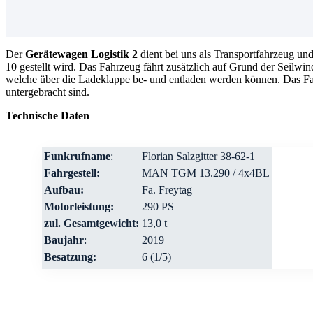
Der
Gerätewagen Logistik 2
dient bei uns als Transportfahrzeug 
10 gestellt wird. Das Fahrzeug fährt zusätzlich auf Grund der Seilwi
welche über die Ladeklappe be- und entladen werden können. Das Fah
untergebracht sind.
Technische Daten
Funkrufname
:
Florian Salzgitter 38-62-1
Fahrgestell:
MAN TGM 13.290 / 4x4BL
Aufbau:
Fa. Freytag
Motorleistung:
290 PS
zul. Gesamtgewicht:
13,0 t
Baujahr
:
2019
Besatzung:
6 (1/5)