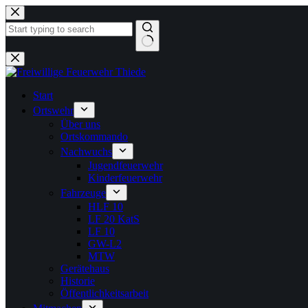
Zum
Inhalt
springen
Keine
Ergebnisse
Start
Ortswehr
Über uns
Ortskommando
Nachwuchs
Jugendfeuerwehr
Kinderfeuerwehr
Fahrzeuge
HLF 10
LF 20 KatS
LF 10
GW-L2
MTW
Gerätehaus
Historie
Öffentlichkeitsarbeit