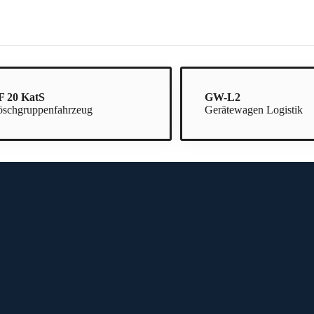
F 20 KatS
GW-L2
öschgruppenfahrzeug
Gerätewagen Logistik