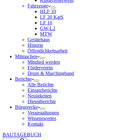
Kinderfeuerwehr
Fahrzeuge
HLF 10
LF 20 KatS
LF 10
GW-L2
MTW
Gerätehaus
Historie
Öffentlichkeitsarbeit
Mitmachen
Mitglied werden
Förderverein
Drum & Marchingband
Berichte
Alle Berichte
Einsatzberichte
Neuigkeiten
Dienstberichte
Bürgerecke
Veranstaltungen
Wissenswertes
Kontakt
BAUTAGEBUCH