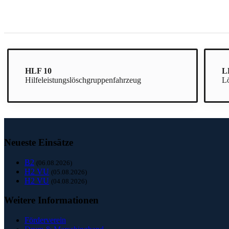
HLF 10
L
Hilfeleistungslöschgruppenfahrzeug
L
Neueste Einsätze
B2
(06.08.2026)
H2 VU
(05.08.2026)
H2 VU
(04.08.2026)
Weitere Informationen
Förderverein