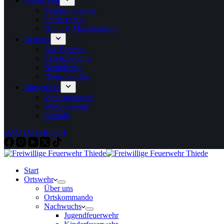
Mitmachen
Mitglied werden
Förderverein
Drum & Marchingband
Berichte
Alle Berichte
Einsatzberichte
Neuigkeiten
Dienstberichte
Bürgerecke
Veranstaltungen
Wissenswertes
Kontakt
BAUTAGEBUCH
Start
Ortswehr
Über uns
Ortskommando
Nachwuchs
Jugendfeuerwehr