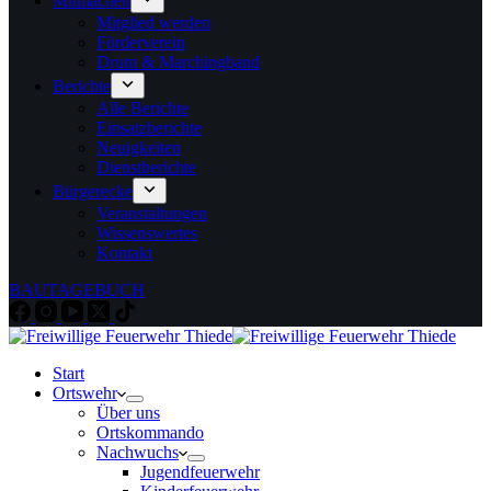
Mitmachen
Mitglied werden
Förderverein
Drum & Marchingband
Berichte
Alle Berichte
Einsatzberichte
Neuigkeiten
Dienstberichte
Bürgerecke
Veranstaltungen
Wissenswertes
Kontakt
BAUTAGEBUCH
Start
Ortswehr
Über uns
Ortskommando
Nachwuchs
Jugendfeuerwehr