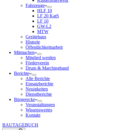
Kinderfeuerwehr
Fahrzeuge
HLF 10
LF 20 KatS
LF 10
GW-L2
MTW
Gerätehaus
Historie
Öffentlichkeitsarbeit
Mitmachen
Mitglied werden
Förderverein
Drum & Marchingband
Berichte
Alle Berichte
Einsatzberichte
Neuigkeiten
Dienstberichte
Bürgerecke
Veranstaltungen
Wissenswertes
Kontakt
BAUTAGEBUCH