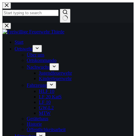
Zum
Inhalt
springen
Keine
Ergebnisse
Start
Ortswehr
Über uns
Ortskommando
Nachwuchs
Jugendfeuerwehr
Kinderfeuerwehr
Fahrzeuge
HLF 10
LF 20 KatS
LF 10
GW-L2
MTW
Gerätehaus
Historie
Öffentlichkeitsarbeit