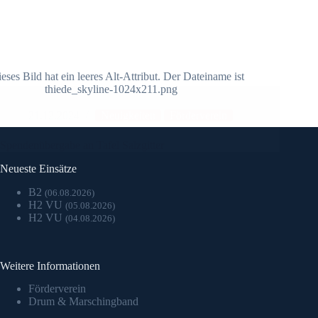
21.12.2024
Neuigkeiten
Förderverein
Spendenübergabe an Tafel Salzgitter
Neueste Einsätze
B2
(06.08.2026)
H2 VU
(05.08.2026)
H2 VU
(04.08.2026)
Weitere Informationen
Förderverein
Drum & Marschingband