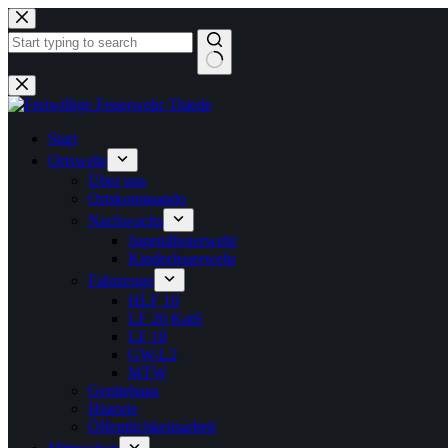
Zum
Inhalt
springen
Keine
Ergebnisse
Start
Ortswehr
Über uns
Ortskommando
Nachwuchs
Jugendfeuerwehr
Kinderfeuerwehr
Fahrzeuge
HLF 10
LF 20 KatS
LF 10
GW-L2
MTW
Gerätehaus
Historie
Öffentlichkeitsarbeit