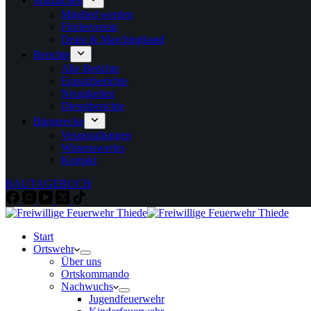
Mitmachen
Mitglied werden
Förderverein
Drum & Marchingband
Berichte
Alle Berichte
Einsatzberichte
Neuigkeiten
Dienstberichte
Bürgerecke
Veranstaltungen
Wissenswertes
Kontakt
BAUTAGEBUCH
Start
Ortswehr
Über uns
Ortskommando
Nachwuchs
Jugendfeuerwehr