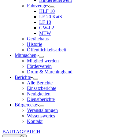
Kinderfeuerwehr
Fahrzeuge
HLF 10
LF 20 KatS
LF 10
GW-L2
MTW
Gerätehaus
Historie
Öffentlichkeitsarbeit
Mitmachen
Mitglied werden
Förderverein
Drum & Marchingband
Berichte
Alle Berichte
Einsatzberichte
Neuigkeiten
Dienstberichte
Bürgerecke
Veranstaltungen
Wissenswertes
Kontakt
BAUTAGEBUCH