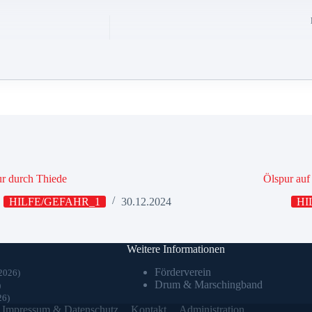
r durch Thiede
Ölspur auf
HILFE/GEFAHR_1
30.12.2024
HI
Weitere Informationen
Förderverein
2026)
Drum & Marschingband
)
26)
Impressum & Datenschutz
Kontakt
Administration