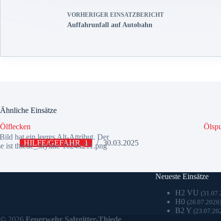
VORHERIGER
EINSATZBERICHT
Auffahrunfall auf Autobahn
Ähnliche Einsätze
Ölflecken
Ölspu
HILFE/GEFAHR_1
30.03.2025
Neueste Einsätze
H2 VU
(31.07.
H0
(26.07.2026
B2 Y
(23.07.20
© 2026
Feuerwehr Salzgitter-Thiede