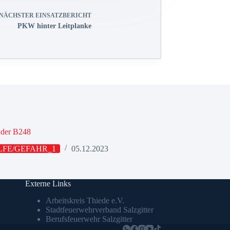
NÄCHSTER
EINSATZBERICHT
PKW hinter Leitplanke
 der B248
LFE/GEFAHR_1
05.12.2023
Externe Links
Arbeitskreis Thiede e.V.
Stadtfeuerwehrverband Salzgitter
Berufsfeuerwehr Salzgitter