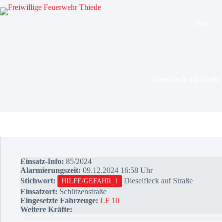
Zum
Inhalt
springen
Start
Dieselfleck auf Straße
Einsatz-Info:
85/2024
Alarmierungszeit:
09.12.2024 16:58 Uhr
Stichwort:
Dieselfleck auf Straße
HILFE/GEFAHR_1
Einsatzort:
Schützenstraße
Eingesetzte Fahrzeuge:
LF 10
Weitere Kräfte: