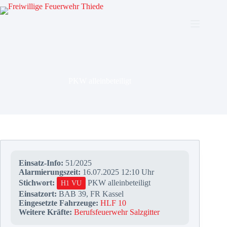
Zum
Inhalt
springen
PKW alleinbeteiligt
Einsatz-Info:
51/2025
Alarmierungszeit:
16.07.2025 12:10 Uhr
Stichwort:
PKW alleinbeteiligt
H1 VU
Einsatzort:
BAB 39, FR Kassel
Eingesetzte Fahrzeuge:
HLF 10
Weitere Kräfte:
Berufsfeuerwehr Salzgitter