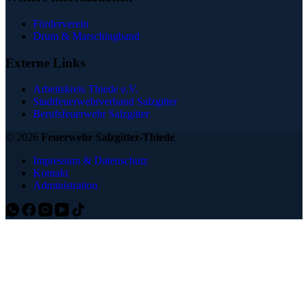
Förderverein
Drum & Marschingband
Externe Links
Arbeitskreis Thiede e.V.
Stadtfeuerwehrverband Salzgitter
Berufsfeuerwehr Salzgitter
© 2026
Feuerwehr Salzgitter-Thiede
Impressum & Datenschutz
Kontakt
Administration