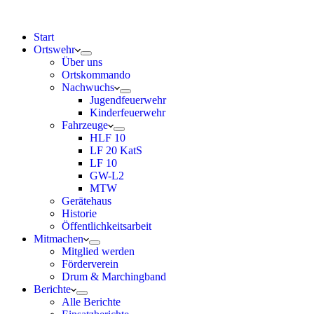
Start
Ortswehr
Über uns
Ortskommando
Nachwuchs
Jugendfeuerwehr
Kinderfeuerwehr
Fahrzeuge
HLF 10
LF 20 KatS
LF 10
GW-L2
MTW
Gerätehaus
Historie
Öffentlichkeitsarbeit
Mitmachen
Mitglied werden
Förderverein
Drum & Marchingband
Berichte
Alle Berichte