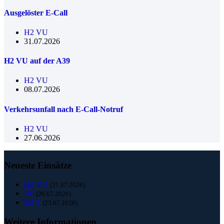
Ausgelöster E-Call
H2 VU
31.07.2026
H2 VU auf der A39
H2 VU
08.07.2026
Verkehrsunfall nach E-Call-Notruf
H2 VU
27.06.2026
Neueste Einsätze
H2 VU
(31.07.2026)
H0
(26.07.2026)
B2 Y
(23.07.2026)
Weitere Informationen