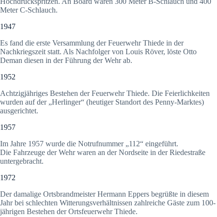
Hochdruckspritzen. An Board waren 300 Meter B-Schlauch und 400
Meter C-Schlauch.
1947
Es fand die erste Versammlung der Feuerwehr Thiede in der
Nachkriegszeit statt. Als Nachfolger von Louis Röver, löste Otto
Deman diesen in der Führung der Wehr ab.
1952
Achtzigjähriges Bestehen der Feuerwehr Thiede. Die Feierlichkeiten
wurden auf der „Herlinger“ (heutiger Standort des Penny-Marktes)
ausgerichtet.
1957
Im Jahre 1957 wurde die Notrufnummer „112“ eingeführt.
Die Fahrzeuge der Wehr waren an der Nordseite in der Riedestraße
untergebracht.
1972
Der damalige Ortsbrandmeister Hermann Eppers begrüßte in diesem
Jahr bei schlechten Witterungsverhältnissen zahlreiche Gäste zum 100-
jährigen Bestehen der Ortsfeuerwehr Thiede.