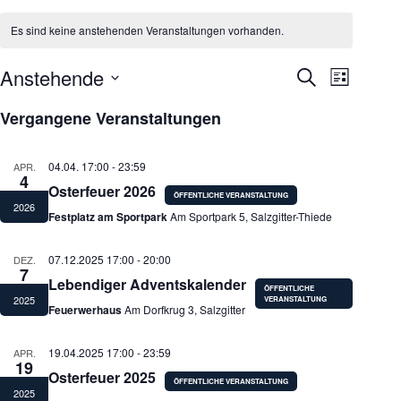
Es sind keine anstehenden Veranstaltungen vorhanden.
Anstehende
V
V
S
L
e
e
u
D
i
r
r
c
a
Vergangene Veranstaltungen
s
a
a
h
t
t
n
n
e
u
e
s
s
m
04.04. 17:00
-
23:59
APR.
t
t
w
4
a
a
Osterfeuer 2026
ä
l
l
h
2026
Festplatz am Sportpark
Am Sportpark 5, Salzgitter-Thiede
t
t
l
u
u
e
n
n
n
07.12.2025 17:00
-
20:00
DEZ.
g
g
.
7
e
A
Lebendiger Adventskalender
n
n
2025
Feuerwerhaus
Am Dorfkrug 3, Salzgitter
S
s
u
i
c
c
19.04.2025 17:00
-
23:59
APR.
h
h
19
Osterfeuer 2025
e
t
2025
u
e