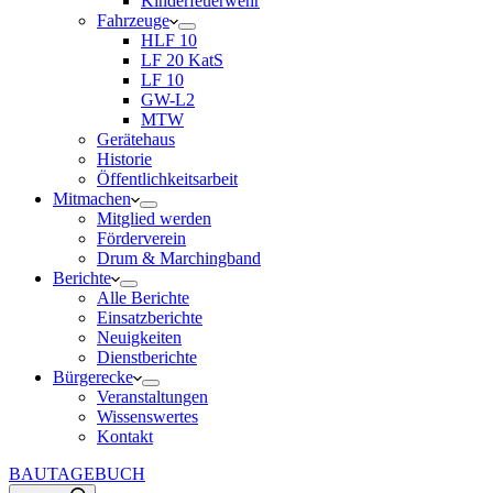
Kinderfeuerwehr
Fahrzeuge
HLF 10
LF 20 KatS
LF 10
GW-L2
MTW
Gerätehaus
Historie
Öffentlichkeitsarbeit
Mitmachen
Mitglied werden
Förderverein
Drum & Marchingband
Berichte
Alle Berichte
Einsatzberichte
Neuigkeiten
Dienstberichte
Bürgerecke
Veranstaltungen
Wissenswertes
Kontakt
BAUTAGEBUCH