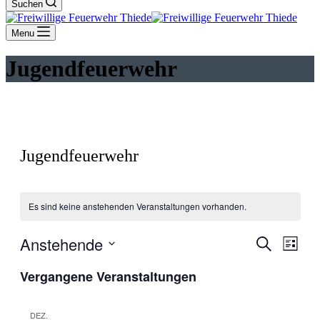
Suchen
Menu
Jugendfeuerwehr
Jugendfeuerwehr
Es sind keine anstehenden Veranstaltungen vorhanden.
Anstehende
Veranstal
Veran
Suche
Liste
Ansic
Suche
Datum
Navig
Vergangene Veranstaltungen
wählen.
und
Ansichten
DEZ.
Navigati