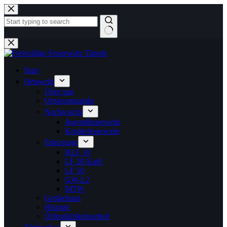
Zum
Inhalt
springen
Keine
Ergebnisse
Start
Ortswehr
Über uns
Ortskommando
Nachwuchs
Jugendfeuerwehr
Kinderfeuerwehr
Fahrzeuge
HLF 10
LF 20 KatS
LF 10
GW-L2
MTW
Gerätehaus
Historie
Öffentlichkeitsarbeit