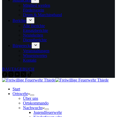
Mitmachen
Mitglied werden
Förderverein
Drum & Marchingband
Berichte
Alle Berichte
Einsatzberichte
Neuigkeiten
Dienstberichte
Bürgerecke
Veranstaltungen
Wissenswertes
Kontakt
BAUTAGEBUCH
Start
Ortswehr
Über uns
Ortskommando
Nachwuchs
Jugendfeuerwehr