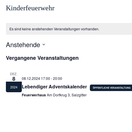
Kinderfeuerwehr
Es sind keine anstehenden Veranstaltungen vorhanden.
Anstehende
D
a
Vergangene Veranstaltungen
t
u
m
DEZ.
w
8
08.12.2024 17:00
-
20:00
ä
Lebendiger Adventskalender
h
2024
l
Feuerwerhaus
Am Dorfkrug 3, Salzgitter
e
n
.