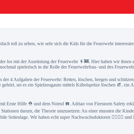
nfach toll zu sehen, wie sehr sich die Kids für die Feuerwehr interessi
er los mit der Ausrüstung der Feuerwehr 👨‍🚒. Hier haben wir ihnen e
nochmal spielerisch in die Rolle der Feuerwehrfrau- und des Feuerweh
en der 4 Aufgaben der Feuerwehr: Retten, löschen, bergen und schütze
 gehört, sei es ein Spielzeugauto mittels Kübelspritze löschen 🧯, ei
mit Erste Hilfe ⛑️ und dem Notruf ☎️. Adrian von Firestorm Safety erkl
n Stationen darum, die Theorie umzusetzen: An einer mussten die Kinde
ile Seitenlage. Wir haben echt super Nachwuchsdoktoren 👩‍⚕️👨‍⚕️ und E