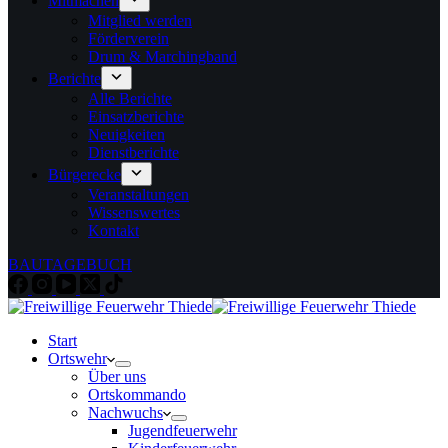
Mitmachen
Mitglied werden
Förderverein
Drum & Marchingband
Berichte
Alle Berichte
Einsatzberichte
Neuigkeiten
Dienstberichte
Bürgerecke
Veranstaltungen
Wissenswertes
Kontakt
BAUTAGEBUCH
Start
Ortswehr
Über uns
Ortskommando
Nachwuchs
Jugendfeuerwehr