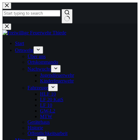
Zum
Inhalt
springen
Keine
Ergebnisse
Start
Ortswehr
Über uns
Ortskommando
Nachwuchs
Jugendfeuerwehr
Kinderfeuerwehr
Fahrzeuge
HLF 10
LF 20 KatS
LF 10
GW-L2
MTW
Gerätehaus
Historie
Öffentlichkeitsarbeit