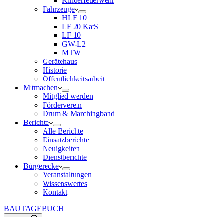
Kinderfeuerwehr
Fahrzeuge
HLF 10
LF 20 KatS
LF 10
GW-L2
MTW
Gerätehaus
Historie
Öffentlichkeitsarbeit
Mitmachen
Mitglied werden
Förderverein
Drum & Marchingband
Berichte
Alle Berichte
Einsatzberichte
Neuigkeiten
Dienstberichte
Bürgerecke
Veranstaltungen
Wissenswertes
Kontakt
BAUTAGEBUCH