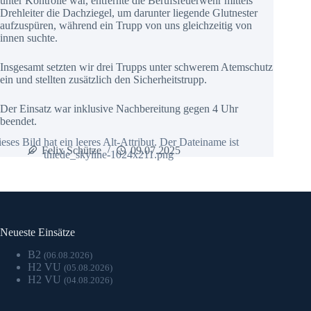
unter Kontrolle war, entfernte die Berufsfeuerwehr mittels
Drehleiter die Dachziegel, um darunter liegende Glutnester
aufzuspüren, während ein Trupp von uns gleichzeitig von
innen suchte.
Insgesamt setzten wir drei Trupps unter schwerem Atemschutz
ein und stellten zusätzlich den Sicherheitstrupp.
Der Einsatz war inklusive Nachbereitung gegen 4 Uhr
beendet.
Felix Schütze
09.07.2025
Neueste Einsätze
B2
(06.08.2026)
H2 VU
(05.08.2026)
H2 VU
(04.08.2026)