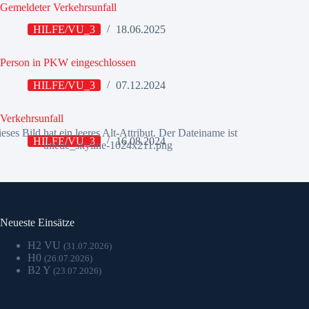
Gemeldeter Verkehrsunfall
HILFE/VU_3
18.06.2025
Person in PKW eingeschlossen
HILFE/VU_3
07.12.2024
Verkehrsunfall
HILFE/VU_3
16.08.2024
Neueste Einsätze
H2 VU
(31.07.2026)
H0
(26.07.2026)
B2 Y
(23.07.2026)