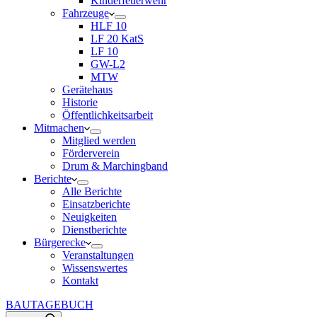
Kinderfeuerwehr
Fahrzeuge
HLF 10
LF 20 KatS
LF 10
GW-L2
MTW
Gerätehaus
Historie
Öffentlichkeitsarbeit
Mitmachen
Mitglied werden
Förderverein
Drum & Marchingband
Berichte
Alle Berichte
Einsatzberichte
Neuigkeiten
Dienstberichte
Bürgerecke
Veranstaltungen
Wissenswertes
Kontakt
BAUTAGEBUCH