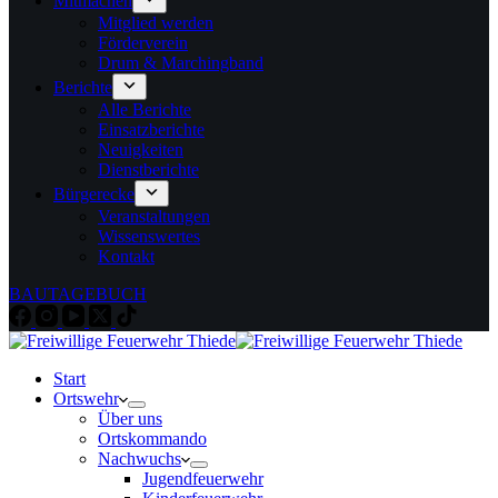
Mitmachen
Mitglied werden
Förderverein
Drum & Marchingband
Berichte
Alle Berichte
Einsatzberichte
Neuigkeiten
Dienstberichte
Bürgerecke
Veranstaltungen
Wissenswertes
Kontakt
BAUTAGEBUCH
Start
Ortswehr
Über uns
Ortskommando
Nachwuchs
Jugendfeuerwehr