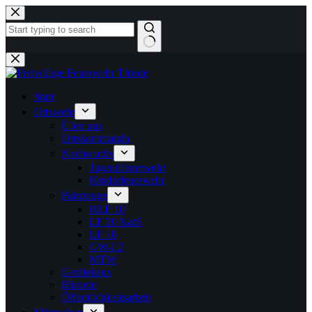
Zum
Inhalt
springen
Keine
Ergebnisse
Start
Ortswehr
Über uns
Ortskommando
Nachwuchs
Jugendfeuerwehr
Kinderfeuerwehr
Fahrzeuge
HLF 10
LF 20 KatS
LF 10
GW-L2
MTW
Gerätehaus
Historie
Öffentlichkeitsarbeit