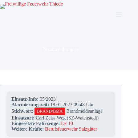
Zum
Inhalt
springen
Brandmeldeanlage
Einsatz-Info:
05/2023
Alarmierungszeit:
18.01.2023 09:48 Uhr
Stichwort:
Brandmeldeanlage
BRAND/BMA
Einsatzort:
Carl Zeiss Weg (SZ-Watenstedt)
Eingesetzte Fahrzeuge:
LF 10
Weitere Kräfte:
Berufsfeuerwehr Salzgitter