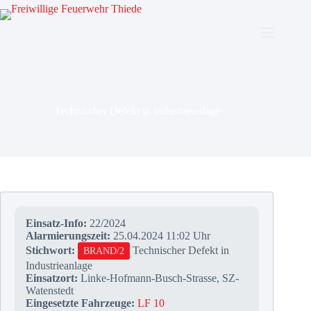
Zum
Inhalt
springen
Technischer Defekt in Industrieanlage
Einsatz-Info:
22/2024
Alarmierungszeit:
25.04.2024 11:02 Uhr
Stichwort:
Technischer Defekt in
BRAND/2
Industrieanlage
Einsatzort:
Linke-Hofmann-Busch-Strasse, SZ-
Watenstedt
Eingesetzte Fahrzeuge:
LF 10