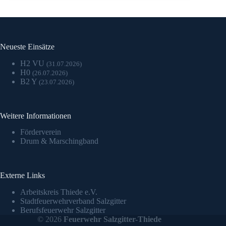
Neueste Einsätze
H2 VU
(31.07.2026)
H0
(26.07.2026)
B2 Y
(23.07.2026)
Weitere Informationen
Förderverein
Drum & Marschingband
Externe Links
Arbeitskreis Thiede e.V.
Stadtfeuerwehrverband Salzgitter
Berufsfeuerwehr Salzgitter
© 2026
Feuerwehr Salzgitter-Thiede