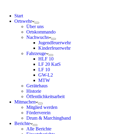
Start
Ortswehr
Über uns
Ortskommando
Nachwuchs
Jugendfeuerwehr
Kinderfeuerwehr
Fahrzeuge
HLF 10
LF 20 KatS
LF 10
GW-L2
MTW
Gerätehaus
Historie
Öffentlichkeitsarbeit
Mitmachen
Mitglied werden
Förderverein
Drum & Marchingband
Berichte
Alle Berichte