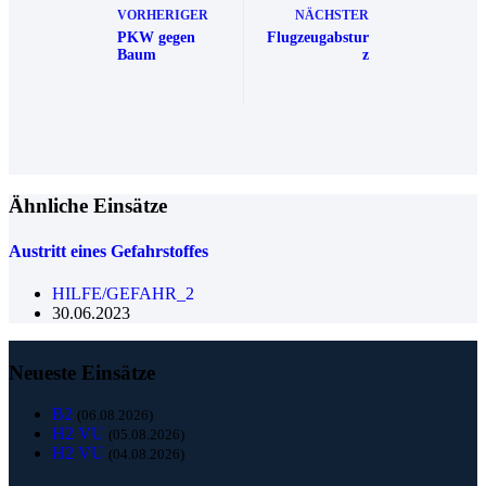
VORHERIGER
NÄCHSTER
PKW gegen
Flugzeugabstur
Baum
z
Ähnliche Einsätze
Austritt eines Gefahrstoffes
HILFE/GEFAHR_2
30.06.2023
Neueste Einsätze
B2
(06.08.2026)
H2 VU
(05.08.2026)
H2 VU
(04.08.2026)