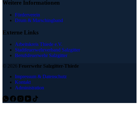
Weitere Informationen
Förderverein
Drum & Marschingband
Externe Links
Arbeitskreis Thiede e.V.
Stadtfeuerwehrverband Salzgitter
Berufsfeuerwehr Salzgitter
© 2026
Feuerwehr Salzgitter-Thiede
Impressum & Datenschutz
Kontakt
Administration