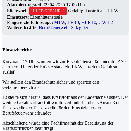
Alarmierungszeit:
09.04.2025 17:06 Uhr
Stichwort:
Gefahrgutaustritt aus LKW
HILFE/GEFAHR_2
Einsatzort:
Eisenhüttenstraße
Eingesetzte Fahrzeuge:
MTW
,
LF 10
,
HLF 10
,
GW-L2
Weitere Kräfte:
Berufsfeuerwehr Salzgitter
Einsatzbericht:
Kurz nach 17 Uhr wurden wir zur Eisenhüttenstraße unter der A39
alarmiert. Unter der Brücke stand ein LKW, aus dem Gefahrgut
auslief.
Wir stellten den Brandschutz sicher und sperrten den
Gefahrenbereich ab.
Es stellte sich heraus, dass Kraftstoff aus der Ladefläche auslief. Der
weitere Gefahrstoffaustritt wurde verhindert und das Ausmaß der
Einsatzstelle der Einsatzstelle für den Einsatzleiter der
Berufsfeuerwehr erkundet.
Abschließend wurde eine Fachfirma mit der Beseitigung der
Kraftstoffflecken beauftragt.