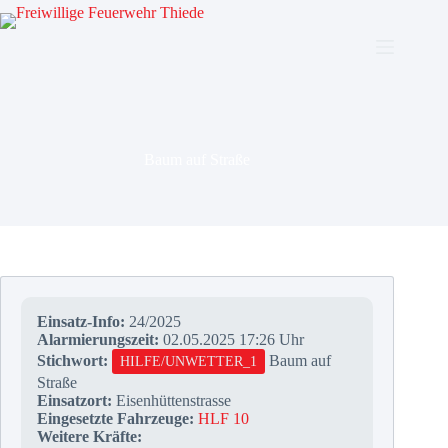
Zum
Inhalt
springen
Baum auf Straße
Einsatz-Info:
24/2025
Alarmierungszeit:
02.05.2025 17:26 Uhr
Stichwort:
Baum auf
HILFE/UNWETTER_1
Straße
Einsatzort:
Eisenhüttenstrasse
Eingesetzte Fahrzeuge:
HLF 10
Weitere Kräfte: