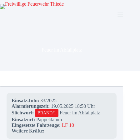
Zum
Inhalt
springen
Feuer im Abfallplatz
Einsatz-Info:
33/2025
Alarmierungszeit:
19.05.2025 18:58 Uhr
Stichwort:
Feuer im Abfallplatz
BRAND/1
Einsatzort:
Pappeldamm
Eingesetzte Fahrzeuge:
LF 10
Weitere Kräfte: