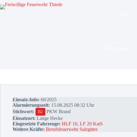
Zum
Inhalt
springen
Start
PKW Brand
Einsatz-Info:
60/2025
Alarmierungszeit:
15.08.2025 08:32 Uhr
Stichwort:
PKW Brand
B2
Einsatzort:
Lange Hecke
Eingesetzte Fahrzeuge:
HLF 10
,
LF 20 KatS
Weitere Kräfte:
Berufsfeuerwehr Salzgitter