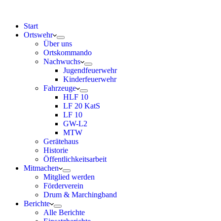
Start
Ortswehr
Über uns
Ortskommando
Nachwuchs
Jugendfeuerwehr
Kinderfeuerwehr
Fahrzeuge
HLF 10
LF 20 KatS
LF 10
GW-L2
MTW
Gerätehaus
Historie
Öffentlichkeitsarbeit
Mitmachen
Mitglied werden
Förderverein
Drum & Marchingband
Berichte
Alle Berichte