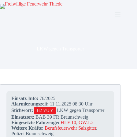
Zum
Inhalt
springen
LKW gegen Transporter
Einsatz-Info:
76/2025
Alarmierungszeit:
11.11.2025 08:30 Uhr
Stichwort:
LKW gegen Transporter
H2 VU Y
Einsatzort:
BAB 39 FR Braunschweig
Eingesetzte Fahrzeuge:
HLF 10
,
GW-L2
Weitere Kräfte:
Berufsfeuerwehr Salzgitter
,
Polizei Braunschweig