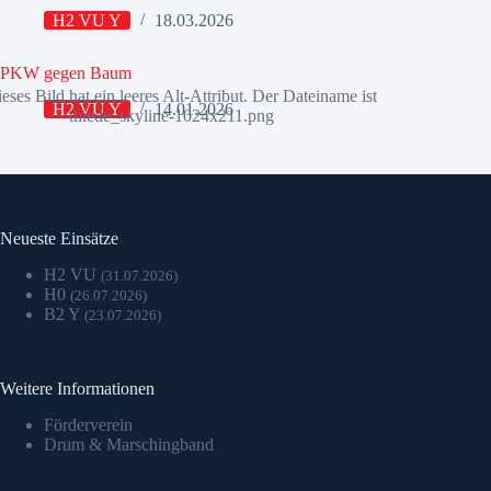
H2 VU Y
18.03.2026
PKW gegen Baum
H2 VU Y
14.01.2026
Neueste Einsätze
H2 VU
(31.07.2026)
H0
(26.07.2026)
B2 Y
(23.07.2026)
Weitere Informationen
Förderverein
Drum & Marschingband