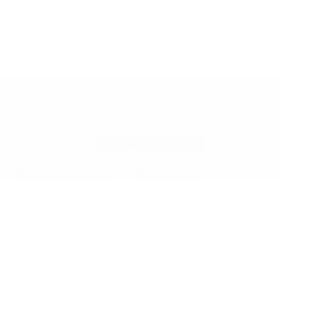
17.01.2026
Aktive
Neuigkeiten
Weihnachtsbaumweitwurf-Wettbewerb 2026