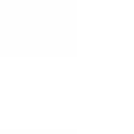
18.07.2026
Einsatz
Kraftstoffverlust an Regionalbahn