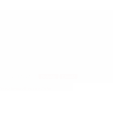
01.12.2025
Beiträge
Einsatz
Verkehrsunfall zweier PKW