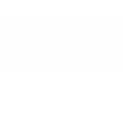
23.03.2026
Einsatz
Beiträge
Brennender Grünschnittcontainer