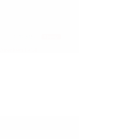
31.07.2026
Einsatz
Ausgelöster E-Call