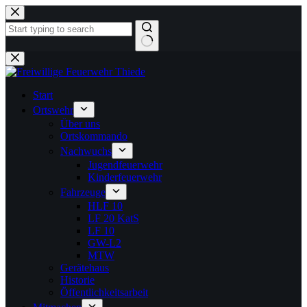
Zum
Inhalt
springen
Keine
Ergebnisse
Start
Ortswehr
Über uns
Ortskommando
Nachwuchs
Jugendfeuerwehr
Kinderfeuerwehr
Fahrzeuge
HLF 10
LF 20 KatS
LF 10
GW-L2
MTW
Gerätehaus
Historie
Öffentlichkeitsarbeit