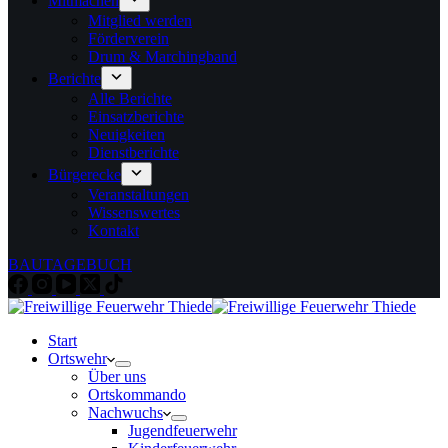
Mitmachen
Mitglied werden
Förderverein
Drum & Marchingband
Berichte
Alle Berichte
Einsatzberichte
Neuigkeiten
Dienstberichte
Bürgerecke
Veranstaltungen
Wissenswertes
Kontakt
BAUTAGEBUCH
Start
Ortswehr
Über uns
Ortskommando
Nachwuchs
Jugendfeuerwehr