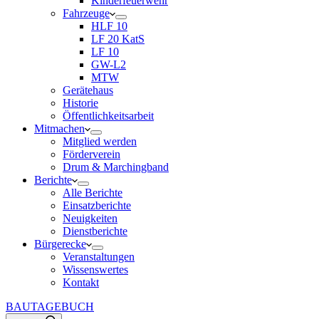
Kinderfeuerwehr
Fahrzeuge
HLF 10
LF 20 KatS
LF 10
GW-L2
MTW
Gerätehaus
Historie
Öffentlichkeitsarbeit
Mitmachen
Mitglied werden
Förderverein
Drum & Marchingband
Berichte
Alle Berichte
Einsatzberichte
Neuigkeiten
Dienstberichte
Bürgerecke
Veranstaltungen
Wissenswertes
Kontakt
BAUTAGEBUCH