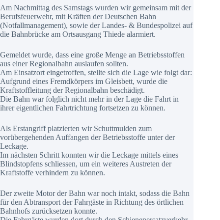
Am Nachmittag des Samstags wurden wir gemeinsam mit der
Berufsfeuerwehr, mit Kräften der Deutschen Bahn
(Notfallmanagement), sowie der Landes- & Bundespolizei auf
die Bahnbrücke am Ortsausgang Thiede alarmiert.
Gemeldet wurde, dass eine große Menge an Betriebsstoffen
aus einer Regionalbahn auslaufen sollten.
Am Einsatzort eingetroffen, stellte sich die Lage wie folgt dar:
Aufgrund eines Fremdkörpers im Gleisbett, wurde die
Kraftstoffleitung der Regionalbahn beschädigt.
Die Bahn war folglich nicht mehr in der Lage die Fahrt in
ihrer eigentlichen Fahrtrichtung fortsetzen zu können.
Als Erstangriff platzierten wir Schuttmulden zum
vorübergehenden Auffangen der Betriebsstoffe unter der
Leckage.
Im nächsten Schritt konnten wir die Leckage mittels eines
Blindstopfens schliessen, um ein weiteres Austreten der
Kraftstoffe verhindern zu können.
Der zweite Motor der Bahn war noch intakt, sodass die Bahn
für den Abtransport der Fahrgäste in Richtung des örtlichen
Bahnhofs zurücksetzen konnte.
Die Fahrgäste wurden dort durch den Schienenersatzverkehr