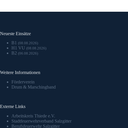
Neueste Einsätze
B1
(08.08.2026)
H1 VU
(08.08.2026)
B2
(06.08.2026)
Weitere Informationen
Förderverein
Drum & Marschingband
Externe Links
Arbeitskreis Thiede e.V.
Stadtfeuerwehrverband Salzgitter
Berufsfeuerwehr Salzgitter