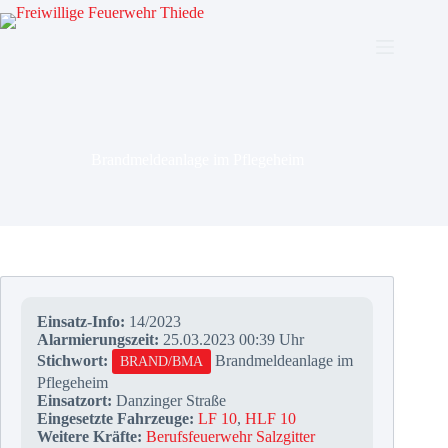
Zum
Inhalt
springen
Brandmeldeanlage im Pflegeheim
Einsatz-Info:
14/2023
Alarmierungszeit:
25.03.2023 00:39 Uhr
Stichwort:
Brandmeldeanlage im
BRAND/BMA
Pflegeheim
Einsatzort:
Danzinger Straße
Eingesetzte Fahrzeuge:
LF 10
,
HLF 10
Weitere Kräfte:
Berufsfeuerwehr Salzgitter