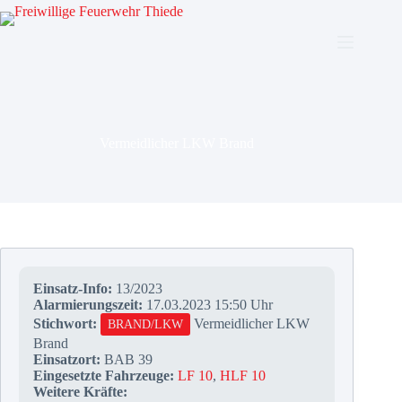
Zum
Inhalt
springen
Vermeidlicher LKW Brand
Einsatz-Info:
13/2023
Alarmierungszeit:
17.03.2023 15:50 Uhr
Stichwort:
Vermeidlicher LKW
BRAND/LKW
Brand
Einsatzort:
BAB 39
Eingesetzte Fahrzeuge:
LF 10
,
HLF 10
Weitere Kräfte: