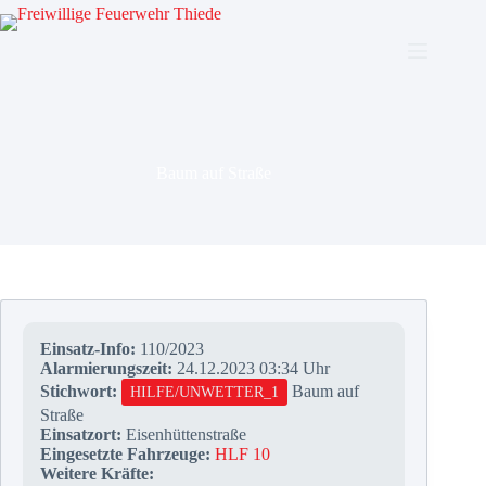
Zum
Inhalt
springen
Baum auf Straße
Einsatz-Info:
110/2023
Alarmierungszeit:
24.12.2023 03:34 Uhr
Stichwort:
Baum auf
HILFE/UNWETTER_1
Straße
Einsatzort:
Eisenhüttenstraße
Eingesetzte Fahrzeuge:
HLF 10
Weitere Kräfte: