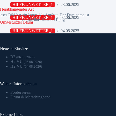
HILFE/UNWETTER_1
23.06.2025
Herabhängender Ast
HILFE/UNWETTER_1
02.06.2025
Umgestürzter Baum
HILFE/UNWETTER_1
04.05.2025
Neueste Einsätze
B2
(06.08.2026)
H2 VU
(05.08.2026)
H2 VU
(04.08.2026)
Weitere Informationen
Förderverein
Drum & Marschingband
Externe Links