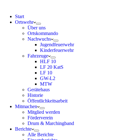
Start
Ortswehr
Über uns
Ortskommando
Nachwuchs
Jugendfeuerwehr
Kinderfeuerwehr
Fahrzeuge
HLF 10
LF 20 KatS
LF 10
GW-L2
MTW
Gerätehaus
Historie
Öffentlichkeitsarbeit
Mitmachen
Mitglied werden
Förderverein
Drum & Marchingband
Berichte
Alle Berichte