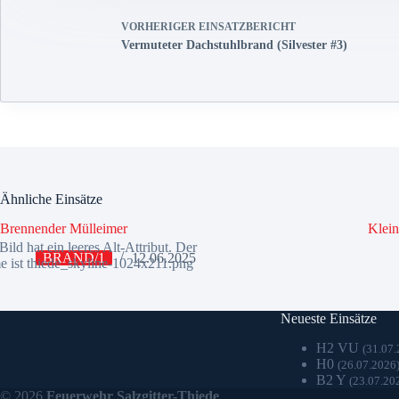
VORHERIGER
EINSATZBERICHT
Vermuteter Dachstuhlbrand (Silvester #3)
Ähnliche Einsätze
Brennender Mülleimer
Klei
BRAND/1
12.06.2025
Neueste Einsätze
H2 VU
(31.07.
H0
(26.07.2026
B2 Y
(23.07.20
© 2026
Feuerwehr Salzgitter-Thiede