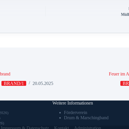
Müll
nbrand
Feuer im A
BRAND/1
20.05.2025
BR
Weitere Informationen
Förderverein
2026)
Drum & Marschingband
)
26)
Impressum & Datenschutz
Kontakt
Administration