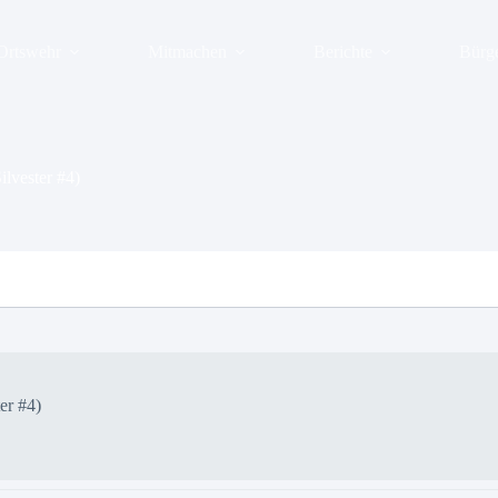
Ortswehr
Mitmachen
Berichte
Bürg
lvester #4)
er #4)