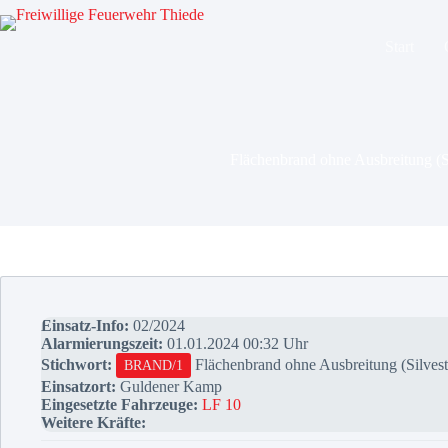
Zum
Inhalt
springen
Start
Flächenbrand ohne Ausbreitung (Si
Einsatz-Info:
02/2024
Alarmierungszeit:
01.01.2024 00:32 Uhr
Stichwort:
Flächenbrand ohne Ausbreitung (Silvest
BRAND/1
Einsatzort:
Guldener Kamp
Eingesetzte Fahrzeuge:
LF 10
Weitere Kräfte: