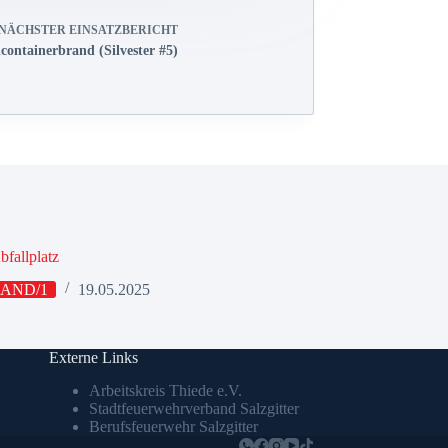
NÄCHSTER
EINSATZBERICHT
containerbrand (Silvester #5)
bfallplatz
AND/1
19.05.2025
Externe Links
Arbeitskreis Thiede e.V.
Stadtfeuerwehrverband Salzgitter
Berufsfeuerwehr Salzgitter