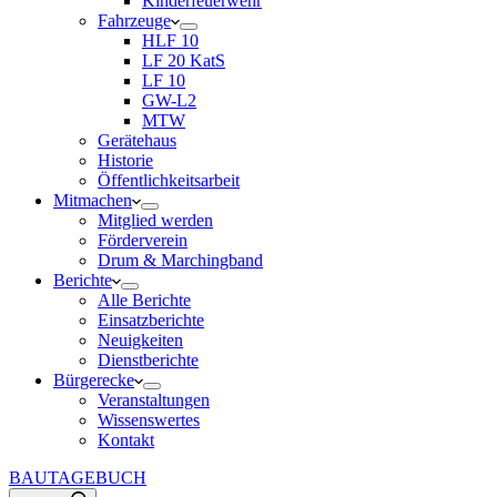
Kinderfeuerwehr
Fahrzeuge
HLF 10
LF 20 KatS
LF 10
GW-L2
MTW
Gerätehaus
Historie
Öffentlichkeitsarbeit
Mitmachen
Mitglied werden
Förderverein
Drum & Marchingband
Berichte
Alle Berichte
Einsatzberichte
Neuigkeiten
Dienstberichte
Bürgerecke
Veranstaltungen
Wissenswertes
Kontakt
BAUTAGEBUCH