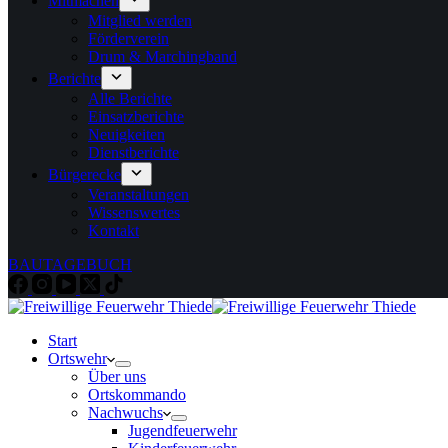
Mitmachen
Mitglied werden
Förderverein
Drum & Marchingband
Berichte
Alle Berichte
Einsatzberichte
Neuigkeiten
Dienstberichte
Bürgerecke
Veranstaltungen
Wissenswertes
Kontakt
BAUTAGEBUCH
Start
Ortswehr
Über uns
Ortskommando
Nachwuchs
Jugendfeuerwehr