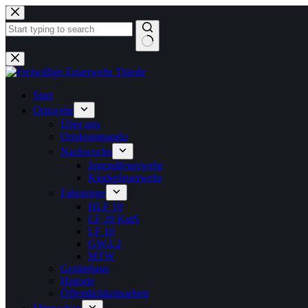
Zum
Inhalt
springen
Keine
Ergebnisse
Start
Ortswehr
Über uns
Ortskommando
Nachwuchs
Jugendfeuerwehr
Kinderfeuerwehr
Fahrzeuge
HLF 10
LF 20 KatS
LF 10
GW-L2
MTW
Gerätehaus
Historie
Öffentlichkeitsarbeit