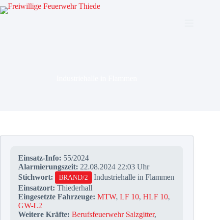
Zum
Inhalt
springen
Industriehalle in Flammen
Einsatz-Info:
55/2024
Alarmierungszeit:
22.08.2024 22:03 Uhr
Stichwort:
Industriehalle in Flammen
BRAND/2
Einsatzort:
Thiederhall
Eingesetzte Fahrzeuge:
MTW
,
LF 10
,
HLF 10
,
GW-L2
Weitere Kräfte:
Berufsfeuerwehr Salzgitter
,