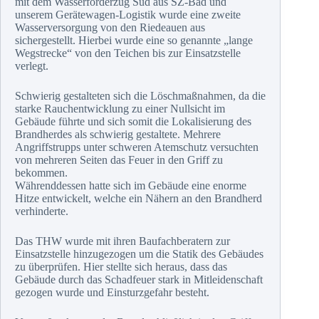
mit dem Wasserförderzug Süd aus SZ-Bad und
unserem Gerätewagen-Logistik wurde eine zweite
Wasserversorgung von den Riedeauen aus
sichergestellt. Hierbei wurde eine so genannte „lange
Wegstrecke“ von den Teichen bis zur Einsatzstelle
verlegt.
Schwierig gestalteten sich die Löschmaßnahmen, da die
starke Rauchentwicklung zu einer Nullsicht im
Gebäude führte und sich somit die Lokalisierung des
Brandherdes als schwierig gestaltete. Mehrere
Angriffstrupps unter schweren Atemschutz versuchten
von mehreren Seiten das Feuer in den Griff zu
bekommen.
Währenddessen hatte sich im Gebäude eine enorme
Hitze entwickelt, welche ein Nähern an den Brandherd
verhinderte.
Das THW wurde mit ihren Baufachberatern zur
Einsatzstelle hinzugezogen um die Statik des Gebäudes
zu überprüfen. Hier stellte sich heraus, dass das
Gebäude durch das Schadfeuer stark in Mitleidenschaft
gezogen wurde und Einsturzgefahr besteht.