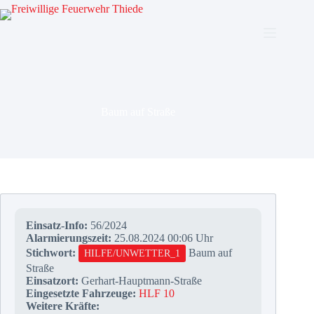
Zum
Inhalt
springen
Baum auf Straße
Einsatz-Info:
56/2024
Alarmierungszeit:
25.08.2024 00:06 Uhr
Stichwort:
Baum auf
HILFE/UNWETTER_1
Straße
Einsatzort:
Gerhart-Hauptmann-Straße
Eingesetzte Fahrzeuge:
HLF 10
Weitere Kräfte: