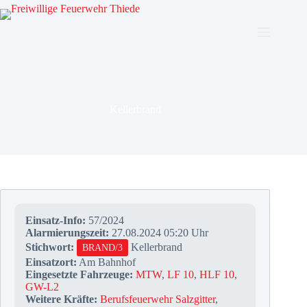
Zum
Inhalt
springen
Kellerbrand
Einsatz-Info:
57/2024
Alarmierungszeit:
27.08.2024 05:20 Uhr
Stichwort:
Kellerbrand
BRAND/3
Einsatzort:
Am Bahnhof
Eingesetzte Fahrzeuge:
MTW
,
LF 10
,
HLF 10
,
GW-L2
Weitere Kräfte:
Berufsfeuerwehr Salzgitter
,