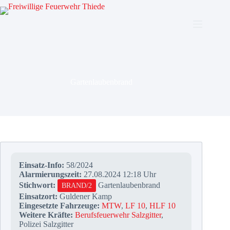
Zum
Inhalt
springen
Gartenlaubenbrand
Einsatz-Info:
58/2024
Alarmierungszeit:
27.08.2024 12:18 Uhr
Stichwort:
Gartenlaubenbrand
BRAND/2
Einsatzort:
Guldener Kamp
Eingesetzte Fahrzeuge:
MTW
,
LF 10
,
HLF 10
Weitere Kräfte:
Berufsfeuerwehr Salzgitter
,
Polizei Salzgitter