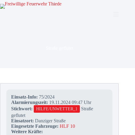
Zum
Inhalt
springen
Straße geflutet
Einsatz-Info:
75/2024
Alarmierungszeit:
19.11.2024 09:47 Uhr
Stichwort:
Straße
HILFE/UNWETTER_1
geflutet
Einsatzort:
Danziger Straße
Eingesetzte Fahrzeuge:
HLF 10
Weitere Kräfte: