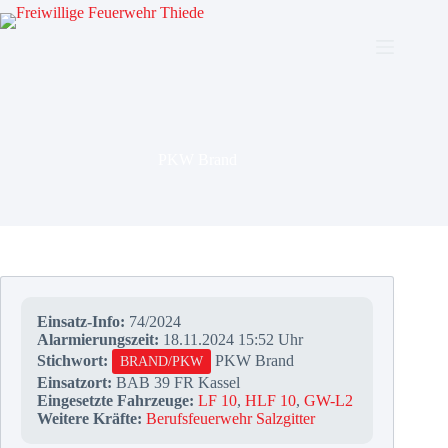
Zum
Inhalt
springen
PKW Brand
Einsatz-Info:
74/2024
Alarmierungszeit:
18.11.2024 15:52 Uhr
Stichwort:
PKW Brand
BRAND/PKW
Einsatzort:
BAB 39 FR Kassel
Eingesetzte Fahrzeuge:
LF 10
,
HLF 10
,
GW-L2
Weitere Kräfte:
Berufsfeuerwehr Salzgitter