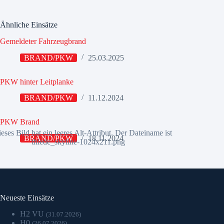
Ähnliche Einsätze
Gemeldeter Fahrzeugbrand
BRAND/PKW
25.03.2025
PKW hinter Leitplanke
BRAND/PKW
11.12.2024
PKW Brand
BRAND/PKW
18.11.2024
Neueste Einsätze
H2 VU
(31.07.2026)
H0
(26.07.2026)