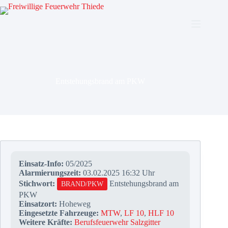
Zum
Inhalt
springen
Entstehungsbrand am PKW
Einsatz-Info:
05/2025
Alarmierungszeit:
03.02.2025 16:32 Uhr
Stichwort:
Entstehungsbrand am
BRAND/PKW
PKW
Einsatzort:
Hoheweg
Eingesetzte Fahrzeuge:
MTW
,
LF 10
,
HLF 10
Weitere Kräfte:
Berufsfeuerwehr Salzgitter