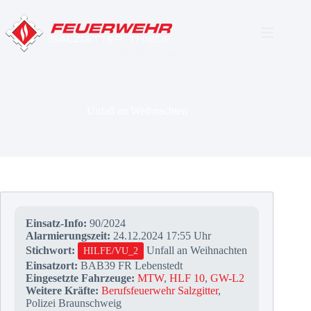
Zum
Inhalt
springen
Unfall an Weihnachten
Einsatz-Info:
90/2024
Alarmierungszeit:
24.12.2024 17:55 Uhr
Stichwort:
Unfall an Weihnachten
HILFE/VU_2
Einsatzort:
BAB39 FR Lebenstedt
Eingesetzte Fahrzeuge:
MTW
,
HLF 10
,
GW-L2
Weitere Kräfte:
Berufsfeuerwehr Salzgitter
,
Polizei Braunschweig