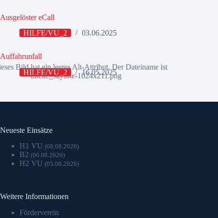
Ausgelöster eCall
HILFE/VU_2
03.06.2025
Auffahrunfall
HILFE/VU_2
16.05.2025
Neueste Einsätze
H1 VU
(08.08.2026)
B2
(06.08.2026)
H2 VU
(05.08.2026)
Weitere Informationen
Förderverein