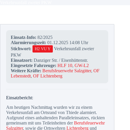
Verkehrsunfall zweier PKW
Einsatz-Info:
82/2025
Alarmierungszeit:
01.12.2025 14:08 Uhr
Stichwort:
Verkehrsunfall zweier
H2 VU Y
PKW
Einsatzort:
Danziger Str. / Eisenhüttenstr.
Eingesetzte Fahrzeuge:
HLF 10
,
GW-L2
Weitere Kräfte:
Berufsfeuerwehr Salzgitter
,
OF
Lebenstedt
,
OF Lichtenberg
Einsatzbericht:
Am heutigen Nachmittag wurden wir zu einem
Verkehrsunfall am Ortsrand von Thiede alarmiert.
Aufgrund eines anhaltenden Paralleleinsatzes, rückten
gemeinsam mit uns Teileinheiten der
Berufsfeuerwehr
Salzgitter
, sowie die Ortswehren
Lichtenberg
und