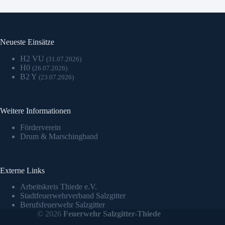
Neueste Einsätze
H2 VU
(31.07.2026)
H0
(26.07.2026)
B2 Y
(23.07.2026)
Weitere Informationen
Förderverein
Drum & Marschingband
Externe Links
Arbeitskreis Thiede e.V.
Stadtfeuerwehrverband Salzgitter
Berufsfeuerwehr Salzgitter
© 2026
Feuerwehr Salzgitter-Thiede