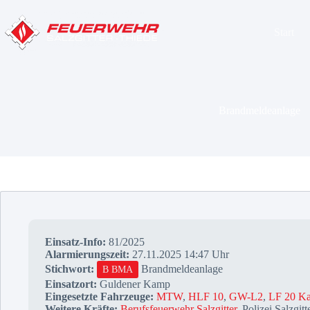
Zum
Inhalt
springen
Start
Brandmeldeanlage
Einsatz-Info:
81/2025
Alarmierungszeit:
27.11.2025 14:47 Uhr
Stichwort:
Brandmeldeanlage
B BMA
Einsatzort:
Guldener Kamp
Eingesetzte Fahrzeuge:
MTW
,
HLF 10
,
GW-L2
,
LF 20 Ka
Weitere Kräfte:
Berufsfeuerwehr Salzgitter
, Polizei Salzgitt