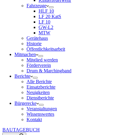
Kinderfeuerwehr
Fahrzeuge
HLF 10
LF 20 KatS
LF 10
GW-L2
MTW
Gerätehaus
Historie
Öffentlichkeitsarbeit
Mitmachen
Mitglied werden
Förderverein
Drum & Marchingband
Berichte
Alle Berichte
Einsatzberichte
Neuigkeiten
Dienstberichte
Bürgerecke
Veranstaltungen
Wissenswertes
Kontakt
BAUTAGEBUCH