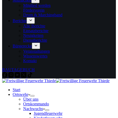
Mitmachen
Mitglied werden
Förderverein
Drum & Marchingband
Berichte
Alle Berichte
Einsatzberichte
Neuigkeiten
Dienstberichte
Bürgerecke
Veranstaltungen
Wissenswertes
Kontakt
BAUTAGEBUCH
Start
Ortswehr
Über uns
Ortskommando
Nachwuchs
Jugendfeuerwehr