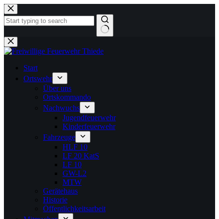
Zum
Inhalt
springen
Keine
Ergebnisse
Start
Ortswehr
Über uns
Ortskommando
Nachwuchs
Jugendfeuerwehr
Kinderfeuerwehr
Fahrzeuge
HLF 10
LF 20 KatS
LF 10
GW-L2
MTW
Gerätehaus
Historie
Öffentlichkeitsarbeit