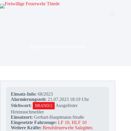
Zum
Inhalt
springen
Ausgelöster Heimrauchmelder
Einsatz-Info:
68/2023
Alarmierungszeit:
21.07.2023 18:19 Uhr
Stichwort:
Ausgelöster
BRAND/2
Heimrauchmelder
Einsatzort:
Gerhart-Hauptmann-Straße
Eingesetzte Fahrzeuge:
LF 10
,
HLF 10
Weitere Kräfte:
Berufsfeuerwehr Salzgitter
,