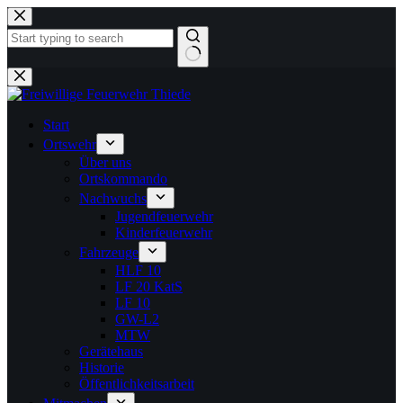
Zum
Inhalt
springen
Keine
Ergebnisse
Start
Ortswehr
Über uns
Ortskommando
Nachwuchs
Jugendfeuerwehr
Kinderfeuerwehr
Fahrzeuge
HLF 10
LF 20 KatS
LF 10
GW-L2
MTW
Gerätehaus
Historie
Öffentlichkeitsarbeit