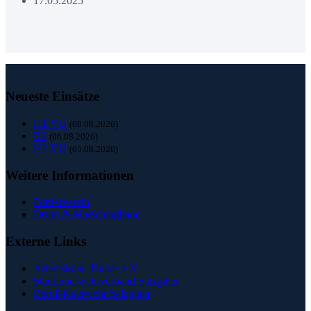
17.05.2025
Neueste Einsätze
H1 VU
(08.08.2026)
B2
(06.08.2026)
H2 VU
(05.08.2026)
Weitere Informationen
Förderverein
Drum & Marschingband
Externe Links
Arbeitskreis Thiede e.V.
Stadtfeuerwehrverband Salzgitter
Berufsfeuerwehr Salzgitter