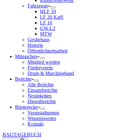
Kinderfeuerwehr
Fahrzeuge
HLF 10
LF 20 KatS
LF 10
GW-L2
MTW
Gerätehaus
Historie
Öffentlichkeitsarbeit
Mitmachen
Mitglied werden
Förderverein
Drum & Marchingband
Berichte
Alle Berichte
Einsatzberichte
Neuigkeiten
Dienstberichte
Bürgerecke
Veranstaltungen
Wissenswertes
Kontakt
BAUTAGEBUCH