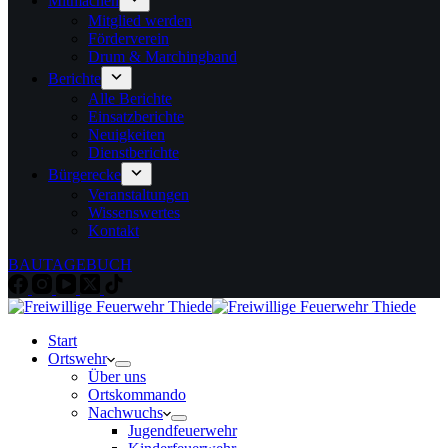
Mitmachen
Mitglied werden
Förderverein
Drum & Marchingband
Berichte
Alle Berichte
Einsatzberichte
Neuigkeiten
Dienstberichte
Bürgerecke
Veranstaltungen
Wissenswertes
Kontakt
BAUTAGEBUCH
Start
Ortswehr
Über uns
Ortskommando
Nachwuchs
Jugendfeuerwehr