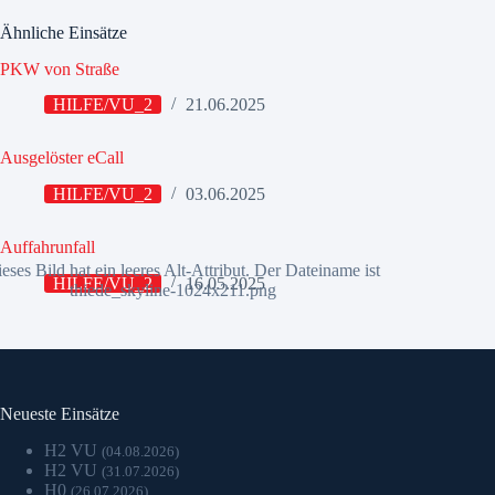
Ähnliche Einsätze
PKW von Straße
HILFE/VU_2
21.06.2025
Ausgelöster eCall
HILFE/VU_2
03.06.2025
Auffahrunfall
HILFE/VU_2
16.05.2025
Neueste Einsätze
H2 VU
(04.08.2026)
H2 VU
(31.07.2026)
H0
(26.07.2026)