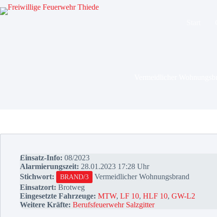
Zum
Inhalt
springen
Start
Vermeidlicher Wohnungsb
Einsatz-Info:
08/2023
Alarmierungszeit:
28.01.2023 17:28 Uhr
Stichwort:
Vermeidlicher Wohnungsbrand
BRAND/3
Einsatzort:
Brotweg
Eingesetzte Fahrzeuge:
MTW
,
LF 10
,
HLF 10
,
GW-L2
Weitere Kräfte:
Berufsfeuerwehr Salzgitter